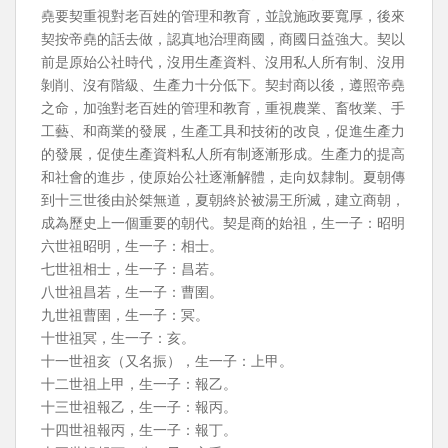
堯要契重視對老百姓的管理和教育，並說施政要寬厚，後來
契按帝堯的話去做，認真地治理商國，商國日益強大。契以
前是原始公社時代，沒用生產資料、沒用私人所有制、沒用
剝削、沒有階級、生產力十分低下。契封商以後，遵照帝堯
之命，加強對老百姓的管理和教育，重視農業、畜牧業、手
工藝、和商業的發展，生產工具和技術的改良，促進生產力
的發展，促使生產資料私人所有制逐漸形成。生產力的提高
和社會的進步，使原始公社逐漸解體，走向奴隸制。夏朝傳
到十三世後由於桀無道，夏朝終於被湯王所滅，建立商朝，
成為歷史上一個重要的朝代。契是商的始祖，生一子：昭明
六世祖昭明，生一子：相士。
七世祖相士，生一子：昌若。
八世祖昌若，生一子：曹圉。
九世祖曹圉，生一子：冥。
十世祖冥，生一子：亥。
十一世祖亥（又名振），生一子：上甲。
十二世祖上甲，生一子：報乙。
十三世祖報乙，生一子：報丙。
十四世祖報丙，生一子：報丁。