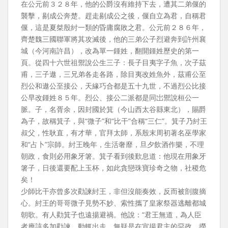
在公元前３２８年，他的公爵沒有維持下去，遭其二弟偃的
襲擊，剔成公奔楚。趕走剔成公之後，偃自立為君，自稱君
偃，這是夏桀殷紂一類的昏庸腐敗之君。公元前２８６年，
齊楚魏三國聯軍將其攻滅後，他的三弟公子烈避奔到許州襄
城（今河南許昌），改為單一鍾姓，翻開鍾姓歷史的第一
頁。從四十六世祖禦說公生三子：長子目夷字子魚，次子茲
甫，三子遨，三兄弟各走各路，除目夷改姓魚外，茲甫公至
烈公和遨公至接公，天緣巧合都是五十九世，不過烈公比接
公早改鍾姓８５年。烈公、接公二派都是同岀禦說桓公一
脈。子，名胥余，因封國於箕（今山西太谷縣東北），賜爵
為子，故稱箕子，與“微子”和“比干”合稱“三仁”。箕子乃紂王
叔父，性耿直，有才華，官拜太師，系殷末周初著名巫學家
和“占卜”宗師。紂王晚年，生活奢靡，旦夕飲酒作樂，不理
朝政，食則必用象牙箸。箕子看到後歎息道：他現在用象牙
箸子，日後還要配上玉杯，如此貪戀珠寶珍奇之物，社稷危
矣！
少師比干亦曾多次勸諫紂王，非但沒能奏效，反而被剖腹摘
心。紂王的哥哥微子見勢不妙、索性攜了皇家祭器逃離都城
朝歌。有人勸箕子也遠揚避禍。他說：“君王無道，為人臣
者應該多加勸諫。動輒出走，無疑是在宣揚君主的惡政，撈