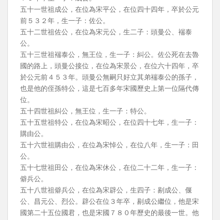
五十一世祖成公，在位為宋平公，在位四十四年，卒於公元
前５３２年，生一子：佐公。
五十二世祖佐公，在位為宋元公，生二子：頭曼公、褍泰
公。
五十三世祖褍泰公，無王位，生一子：糾公。佐公死在去魯
國的路上，頭曼公接位，在位為宋景公，在位六十四年，卒
於公元前４５３年。頭曼公無嗣只好立其弟褍泰公的孫子，
也是他的侄孫特公，這是七百多年宋國歷史上第一位隔代傳
位。
五十四世祖糾公，無王位，生一子：特公。
五十五世祖特公，在位為宋昭公，在位四十七年，生一子：
購由公。
五十六世祖購由公，在位為宋悼公，在位八年，生一子：田
公。
五十七世祖田公，在位為宋休公，在位二十二年，生一子：
僻兵公。
五十八世祖僻兵公，在位為宋辟公，生四子：剔成公、偃
公、昌元公、烈公。辟公在位３年卒，剔成公繼位，他是宋
國第二十五位國君，也是宋國７８０年歷史的最後一世。他