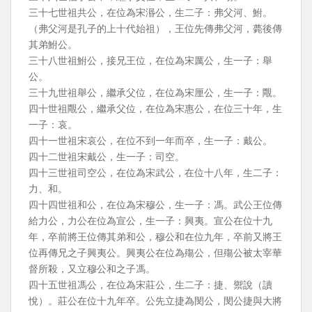
三十七世祖共公，在位為宋湣公，生二子：弗父河、鮒。
（弗父河是孔子的上十代始祖），王位先傳弗父河，薨後傳
其弟鮒公。
三十八世祖鮒公，接兄王位，在位為宋厲公，生一子：舉
公。
三十九世祖舉公，繼承父位，在位為宋厘公，生一子：覸。
四十世祖覸公，繼承父位，在位為宋惠公，在位三十年，生
一子：哀。
四十一世祖宋哀公，在位不到一年而卒，生一子：戴公。
四十二世祖宋戴公，生一子：司空。
四十三世祖司空公，在位為宋武公，在位十八年，生二子：
力、和。
四十四世祖和公，在位為宋穆公，生一子：馮。武公王位傳
給力公，力公在位為宣公，生一子：興夷。宣公在位十九
年，卒前將王位傳其弟和公，穆公和在位九年，卒前又將王
位再傳兄之子興夷公。興夷公在位為殤公，但殤公被太宰華
督所殺，又立穆公和之子馮。
四十五世祖馮公，在位為宋莊公，生二子：捷、禦說（讀
悅）。莊公在位十九年卒。公先立捷為閔公，閔公捷與大將