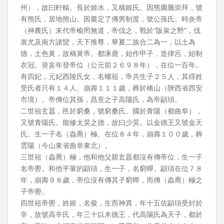
州），故曰軒轅。長於姬水，又稱姬氏。因熊圖騰崇拜，號
有熊氏，居地熊山。因奠定了傳男制度，號公孫氏。時炎帝
（神農氏）末代帝榆罔無道，帝伐之，戰於“阪泉之野”，伐
蚩尤及南方諸蠻，天下推尊，華夏二族合二為一，以土為
德，土色黃，故稱黃帝。都涿鹿，始作甲子，造律呂，始制
衣冠。癸亥年登帝位（公元前２６９８年），在位一百年。
有四妃，元妃西陵氏女，名螺祖，帝共生子２５人，其得姓
受氏者只有１４人。崩壽１１１歲，葬於橋山（陝西省西安
市境）。帝傳位其孫，昌意之子高陽氏，為帝顓頊。
二世祖玄囂，邑於窮桑，號窮桑氏。國於青陽（都曲阜），
又號青陽氏。能修太昊之德，故曰少昊。以金德王又號金天
氏。生一子名（蟲喬）極。在位８４年，崩壽１００歲，葬
雲陽（今山東省曲阜東北）。
三世祖（蟲喬）極，他和他父親玄囂都沒有傳帝位，生一子
名帝嚳。和他平輩的顓頊，生一子，名窮蟬。顓頊在位７８
年，崩壽９８歲，帝位沒有傳其子窮蟬，而傳（蟲喬）極之
子帝嚳。
四世祖帝嚳，姓姬，名俊，生而神異，年十五佐顓頊受封於
辛，故號高辛氏，年三十以木德王，代高陽氏為天子，都於