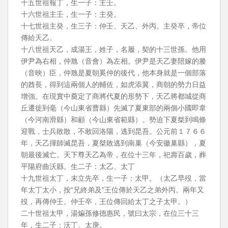
十五世祖報丁，生一子：主壬。
十六世祖主壬，生一子：主癸。
十七世祖主癸，生三子：仲壬、天乙、外丙。主癸卒，帝位
傳給天乙。
十八世祖天乙，成湯王，姓子，名履，契的十三世孫。他用
伊尹為右相，仲虺（音會）為左相。伊尹是天乙妻陪嫁的媵
（音映）臣，仲虺是夏朝奚仲的後代，他本身就是一個部落
的酋長，得到這兩個人的輔佐，如虎添翼，商朝的勢力日益
增強。在現實中奠定了商將代夏的形勢下，天乙將都城從商
丘遷徙到毫（今山東省曹縣）先滅了夏東部的兩個小國即韋
（今河南滑縣）和顧（今山東省範縣）。勢迫下夏桀到鳴條
迎戰，士兵敗散，不敢回洛陽，逃到昆吾。公元前１７６６
年，天乙揮師滅昆吾，夏桀敗逃到南巢（今安徽巢縣），夏
朝最後滅亡。天下尊天乙為帝，在位十三年，祀壽百歲，葬
平陽府曲沃縣。生二子：太乙、太丁
十九世祖太丁，未立先卒，生一子：太甲。（太乙早歿，當
年太丁太小，按“兄終弟及”王位傳於天乙之弟外丙。兩年又
歿，再傳仲壬。仲壬卒，王位傳回給太丁之子太甲。）
二十世祖太甲，湯煸孫修德惠民，號曰太宗，在位三十三
年，生二子：沃丁、太庚。