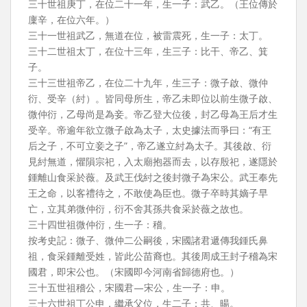
三十世祖庚丁，在位二十一年，生一子：武乙。（王位傳於
廩辛，在位六年。）
三十一世祖武乙，無道在位，被雷震死，生一子：太丁。
三十二世祖太丁，在位十三年，生三子：比干、帝乙、箕
子。
三十三世祖帝乙，在位二十九年，生三子：微子啟、微仲
衍、受辛（紂）。皆同母所生，帝乙未即位以前生微子啟、
微仲衍，乙母尚是為妾。帝乙登大位後，封乙母為王后才生
受辛。帝逾年欲立微子啟為太子，太史據法而爭曰：“有王
后之子，不可立妾之子”，帝乙遂立紂為太子。其後啟、衍
見紂無道，懼隕宗祀，入太廟抱器而去，以存殷祀，遂隱於
鍾離山食采於薇。及武王伐紂之後封微子為宋公。武王奉先
王之命，以客禮待之，不敢使為臣也。微子卒時其嫡子早
亡，立其弟微仲衍，衍不舍其孫共食采於薇之故也。
三十四世祖微仲衍，生一子：稽。
按考史記：微子、微仲二公嗣後，宋國諸君遞傳我鍾氏鼻
祖，食采鍾離受姓，皆此公苗裔也。其後周成王封子稽為宋
國君，即宋公也。（宋國即今河南省歸德府也。）
三十五世祖稽公，宋國君—宋公，生一子：申。
三十六世祖丁公申，繼承父位，生二子：共、暘。