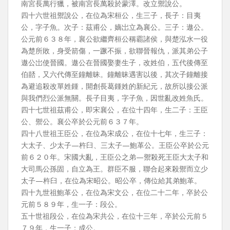
南宮長萬行獵，被南宮長萬殺於蒙澤。改立禦說公。
四十六世祖禦說公，在位為宋桓公，生三子，長子：目夷
公，字子魚。次子：茲甫公，嫡岀立為襄公。三子：遨公。
公元前６３８年，襄公欲繼齊桓公稱霸諸侯，與楚泓水一役
為楚所敗，身受箭傷，一蹶不振，欲聯晉報仇，派其弟公子
遨公岀使晉國。遨公在晉國娶妻生子，改姓伯，五代後傳至
伯嚭，又六代傳至鐘離昧。鐘離昧遇害以後，其次子鐘離接
為避追殺改單姓鍾，開創長葛鍾姓的新紀元，故所以接公派
與我們烈公派無關。長子目夷，字子魚，因世亂改姓魚氏。
四十七世祖茲甫公，即宋襄公，在位十四年，生二子：王臣
公、禦公。襄公卒於公元前６３７年。
四十八世祖王臣公，在位為宋成公，在位十七年，生三子：
大太子、少太子—杵臼、三太子—鮑革公。王臣公卒於公元
前６２０年。宋國大亂，王臣公之弟—禦殺死王臣大太子和
大司馬公孫固，自立為王。群臣不服，聯合起來殺禦而立少
太子—杵臼，在位為宋昭公。昭公卒，傳位給其弟鮑革。
四十九世祖鮑革公，在位為宋文公，在位二十二年，卒於公
元前５８９年，生一子：段公。
五十世祖段公，在位為宋共公，在位十三年，卒於公元前５
７９年，生一子：成公。