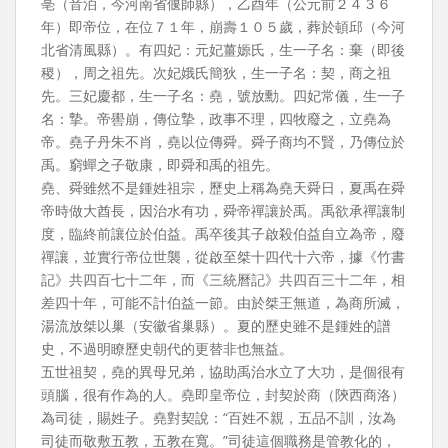
亳（音泊，今河南省偃師縣），乙酉年（公元前２４３６
年）即帝位，在位７１年，崩壽１０５歲，葬於頓邱（今河
北省清風縣）。有四妃：元妃薑嫄氏，生一子名：棄（即後
稷），周之祖先。次妃娥氏簡狄，生一子名：契，商之祖
先。三妃慶都，生一子名：堯，號放勳。四妃常儀，生一子
名：摯。帝嚳崩，傳位摯，政事不理，四牧廢之，立堯為
帝。堯子丹朱不肖，堯以位傳舜。舜子商均不賢，乃傳位於
禹。窮蟬之子敬康，即舜和禹的祖先。
堯、舜雖然不是鍾姓祖宗，歷史上稱為堯天舜日，夏禹在舜
帝時做大酋長，因治水有功，舜帝禪讓於禹。禹欲承禪讓制
度，臨終前讓位於伯益。禹卒後其子啟殺伯益自立為帝，廢
禪讓，並實行帝位世襲，從啟至桀十四代十六帝，據《竹書
記》共四百七十二年，而《三統曆記》共四百三十二年，相
差四十年，可能不計伯益一節。由於桀王無道，為商所滅，
湯流放桀以巢（安徽省巢縣）。夏的歷史雖不是鍾姓的譜
史，不過明瞭歷史朝代的更替非也無益。
五世祖契，堯的異母兄弟，協助禹治水立了大功，是個很有
頭腦，很有作為的人。堯即皇帝位，封契於商（陝西商洛）
為司徒，賜姓子。堯對契說：“百姓不親，五品不訓，汝為
司徒而敬敷五教，五教在寬。”司徒這個職務是管教化的，