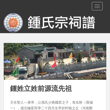
S
TOGGLE
k
i
p
t
o
m
a
i
n
c
o
n
t
e
鍾姓立姓前源流先祖
n
t
天生聖人—黃帝，公孫氏少典國君之子，母名附（寶減
一），感北極星而孕二十四月生帝於軒轅之丘（河南鄭